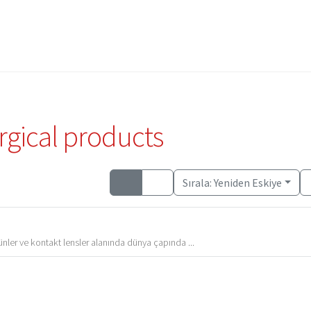
Giriş
Giriş
Add Listing Türkçe
Add Listing Türkçe
Dashboard Türkçe
Dashboard Türkçe
Directory T
Directory T
rgical products
Sırala:
Yeniden Eskiye
nler ve kontakt lensler alanında dünya çapında ...