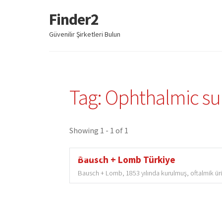
Finder2
Dolaşıma
İçeriğe
geç
geç
Güvenilir Şirketleri Bulun
Tag: Ophthalmic su
Showing 1 - 1 of 1
Featured
Bausch + Lomb Türkiye
Bausch + Lomb, 1853 yılında kurulmuş, oftalmik ürü