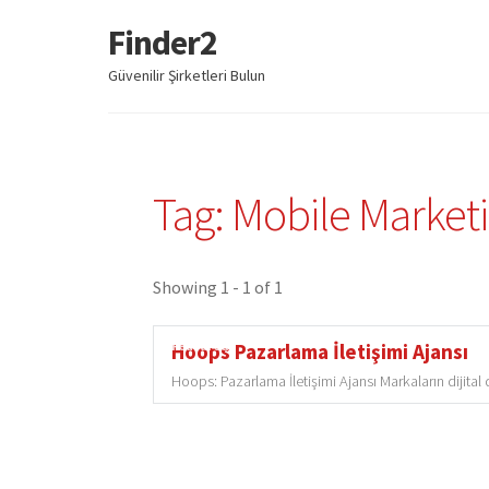
Finder2
Dolaşıma
İçeriğe
geç
geç
Güvenilir Şirketleri Bulun
Tag: Mobile Market
Showing 1 - 1 of 1
Featured
Hoops Pazarlama İletişimi Ajansı
Hoops: Pazarlama İletişimi Ajansı Markaların dijita