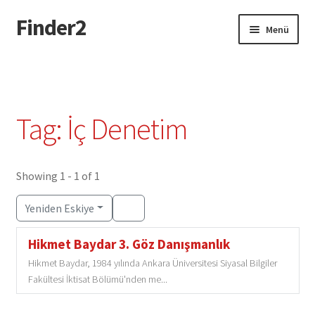
Finder2
Dolaşıma
İçeriğe
Menü
geç
geç
Giriş
Add Listing Türkçe
Tag: İç Denetim
Dashboard Türkçe
Directory Türkçe
Showing 1 - 1 of 1
Yeniden Eskiye
Login or Register Türkçe
Hikmet Baydar 3. Göz Danışmanlık
Privacy Policy Türkçe
Hikmet Baydar, 1984 yılında Ankara Üniversitesi Siyasal Bilgiler
Fakültesi İktisat Bölümü'nden me...