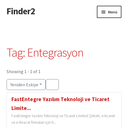
Finder2
Dolaşıma
İçeriğe
Menü
geç
geç
Giriş
Add Listing Türkçe
Tag: Entegrasyon
Dashboard Türkçe
Directory Türkçe
Showing 1 - 1 of 1
Yeniden Eskiye
Login or Register Türkçe
FastEntegre Yazılım Teknoloji ve Ticaret
Privacy Policy Türkçe
Limite...
FastEntegre Yazılım Teknoloji ve Ticaret Limited Şirketi, e-ticaret
ve e-ihracat firmaları için h...