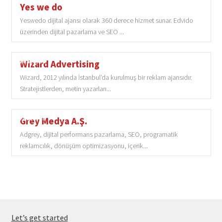
Yes we do
Yeswedo dijital ajansı olarak 360 derece hizmet sunar. Edvido
üzerinden dijital pazarlama ve SEO ...
Featured
Wizard Advertising
Wizard, 2012 yılında İstanbul’da kurulmuş bir reklam ajansıdır.
Stratejistlerden, metin yazarları...
Featured
Grey Medya A.Ş.
Adgrey, dijital performans pazarlama, SEO, programatik
reklamcılık, dönüşüm optimizasyonu, içerik...
Let’s get started