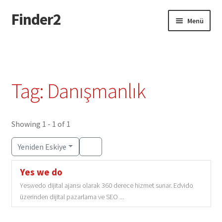
Finder2
Dolaşıma
İçeriğe
Menü
geç
geç
Giriş
Add Listing Türkçe
Tag: Danışmanlık
Dashboard Türkçe
Directory Türkçe
Showing 1 - 1 of 1
Yeniden Eskiye
Login or Register Türkçe
Yes we do
Privacy Policy Türkçe
Yeswedo dijital ajansı olarak 360 derece hizmet sunar. Edvido
üzerinden dijital pazarlama ve SEO ...