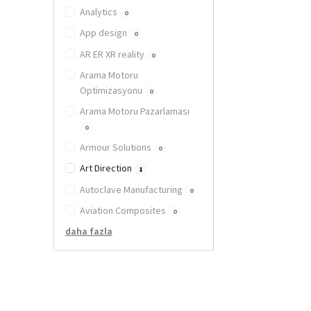
Analytics
0
App design
0
AR ER XR reality
0
Arama Motoru
Optimizasyonu
0
Arama Motoru Pazarlaması
0
Armour Solutions
0
Art Direction
1
Autoclave Manufacturing
0
Aviation Composites
0
daha fazla