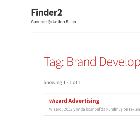
Finder2
Dolaşıma
İçeriğe
geç
geç
Güvenilir Şirketleri Bulun
Tag: Brand Develo
Showing 1 - 1 of 1
Featured
Wizard Advertising
Wizard, 2012 yılında İstanbul’da kurulmuş bir reklam a