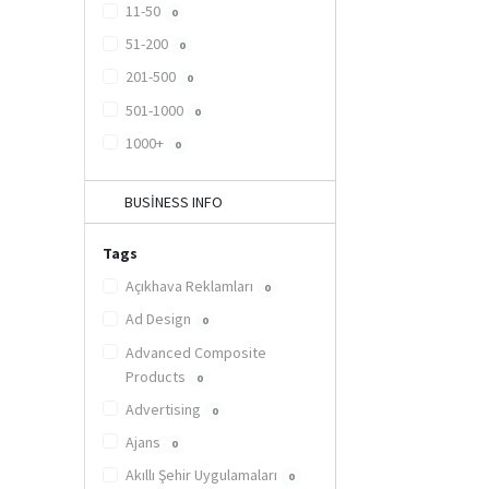
11-50
0
51-200
0
201-500
0
501-1000
0
1000+
0
BUSINESS INFO
Tags
Açıkhava Reklamları
0
Ad Design
0
Advanced Composite
Products
0
Advertising
0
Ajans
0
Akıllı Şehir Uygulamaları
0