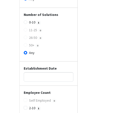
Number of Solutions
0-10
1
11-25
0
26-50
0
50+
0
Any
Establishment Date
Employee Count
Self Employed
0
2-10
1