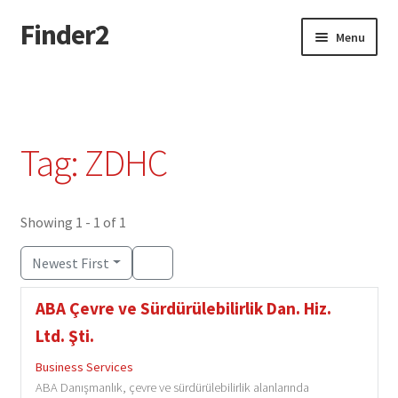
Finder2
Skip
Skip
Menu
to
to
navigation
content
Home
Add Listing
Tag: ZDHC
Dashboard
Directory
Showing 1 - 1 of 1
Newest First
Login or Register
ABA Çevre ve Sürdürülebilirlik Dan. Hiz.
Privacy Policy
Ltd. Şti.
Business Services
ABA Danışmanlık, çevre ve sürdürülebilirlik alanlarında