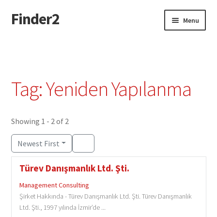
Finder2
Skip
Skip
Menu
to
to
navigation
content
Home
Add Listing
Tag: Yeniden Yapılanma
Dashboard
Directory
Showing 1 - 2 of 2
Newest First
Login or Register
Türev Danışmanlık Ltd. Şti.
Privacy Policy
Management Consulting
Şirket Hakkında - Türev Danışmanlık Ltd. Şti. Türev Danışmanlık
Ltd. Şti., 1997 yılında İzmir’de ...