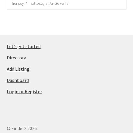
her şey..." mottosuyla, Ar-Ge ve Ta...
Let’s get started
Directory
Add Listing
Dashboard
Login or Register
© Finder2 2026