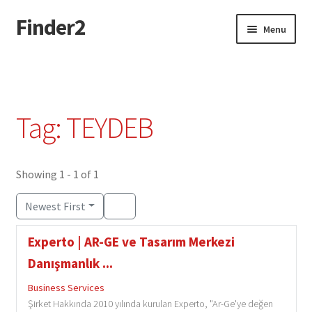
Finder2
Skip
Skip
Menu
to
to
navigation
content
Home
Add Listing
Tag: TEYDEB
Dashboard
Directory
Showing 1 - 1 of 1
Newest First
Login or Register
Experto | AR-GE ve Tasarım Merkezi
Privacy Policy
Danışmanlık ...
Business Services
Şirket Hakkında 2010 yılında kurulan Experto, "Ar-Ge'ye değen