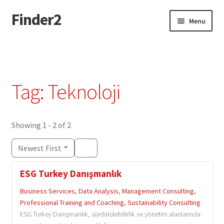
Finder2
Skip
Skip
Menu
to
to
navigation
content
Home
Add Listing
Tag: Teknoloji
Dashboard
Directory
Showing 1 - 2 of 2
Newest First
Login or Register
ESG Turkey Danışmanlık
Privacy Policy
Business Services
,
Data Analysis
,
Management Consulting
,
Professional Training and Coaching
,
Sustainability Consulting
ESG Turkey Danışmanlık, sürdürülebilirlik ve yönetim alanlarında