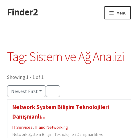
Finder2
Skip
Skip
Menu
to
to
navigation
content
Home
Add Listing
Tag: Sistem ve Ağ Analizi
Dashboard
Directory
Showing 1 - 1 of 1
Newest First
Login or Register
Network System Bilişim Teknolojileri
Privacy Policy
Danışmanlı...
IT Services
,
IT and Networking
Network System Bilişim Teknolojileri Danışmanlık ve