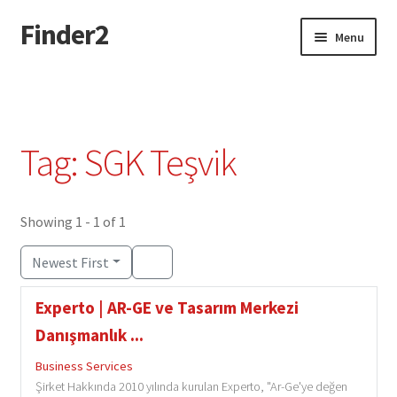
Finder2
Skip
Skip
Menu
to
to
navigation
content
Home
Add Listing
Tag: SGK Teşvik
Dashboard
Directory
Showing 1 - 1 of 1
Newest First
Login or Register
Experto | AR-GE ve Tasarım Merkezi
Privacy Policy
Danışmanlık ...
Business Services
Şirket Hakkında 2010 yılında kurulan Experto, "Ar-Ge'ye değen