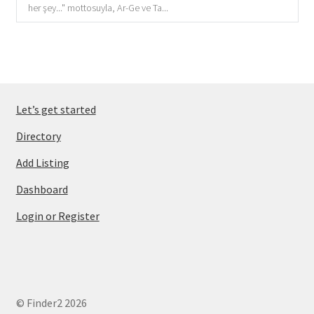
her şey..." mottosuyla, Ar-Ge ve Ta...
Let’s get started
Directory
Add Listing
Dashboard
Login or Register
© Finder2 2026