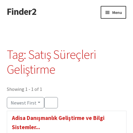
Finder2
Skip
Skip
Menu
to
to
navigation
content
Home
Add Listing
Tag: Satış Süreçleri
Dashboard
Geliştirme
Directory
Showing 1 - 1 of 1
Login or Register
Newest First
Privacy Policy
Adisa Danışmanlık Geliştirme ve Bilgi
Sistemler...