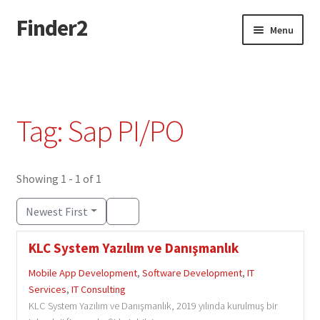
Finder2
Skip
Skip
Menu
to
to
navigation
content
Home
Add Listing
Tag: Sap PI/PO
Dashboard
Directory
Showing 1 - 1 of 1
Newest First
Login or Register
KLC System Yazılım ve Danışmanlık
Privacy Policy
Mobile App Development
,
Software Development
,
IT
Services
,
IT Consulting
KLC System Yazılım ve Danışmanlık, 2019 yılında kurulmuş bir