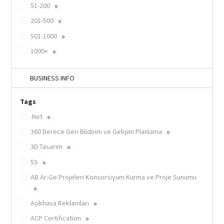
51-200
0
201-500
0
501-1000
0
1000+
0
BUSINESS INFO
Tags
.Net
0
360 Derece Geri Bildirim ve Gelişim Planlama
0
3D Tasarım
0
5S
0
AB Ar-Ge Projeleri Konsorsiyum Kurma ve Proje Sunumu
0
Açıkhava Reklamları
0
ACP Certification
0