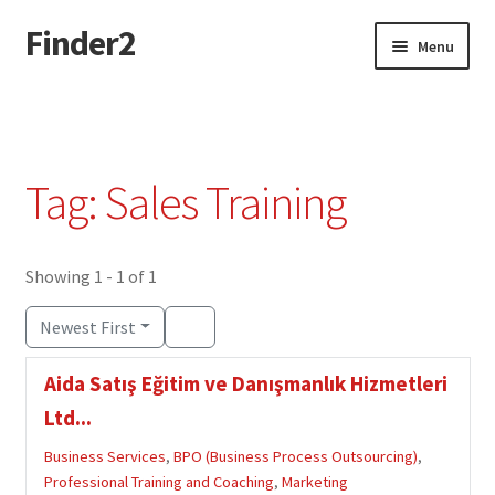
Finder2
Skip
Skip
Menu
to
to
navigation
content
Home
Add Listing
Tag: Sales Training
Dashboard
Directory
Showing 1 - 1 of 1
Newest First
Login or Register
Aida Satış Eğitim ve Danışmanlık Hizmetleri
Privacy Policy
Ltd...
Business Services
,
BPO (Business Process Outsourcing)
,
Professional Training and Coaching
,
Marketing