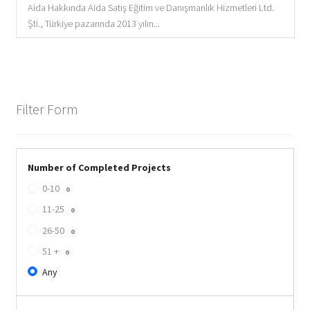
Aida Hakkında Aida Satış Eğitim ve Danışmanlık Hizmetleri Ltd.
Şti., Türkiye pazarında 2013 yılın...
Filter Form
Number of Completed Projects
0-10
0
11-25
0
26-50
0
51 +
0
Any