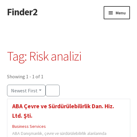
Finder2
Skip
Skip
Menu
to
to
navigation
content
Home
Add Listing
Tag: Risk analizi
Dashboard
Directory
Showing 1 - 1 of 1
Newest First
Login or Register
ABA Çevre ve Sürdürülebilirlik Dan. Hiz.
Privacy Policy
Ltd. Şti.
Business Services
ABA Danışmanlık, çevre ve sürdürülebilirlik alanlarında