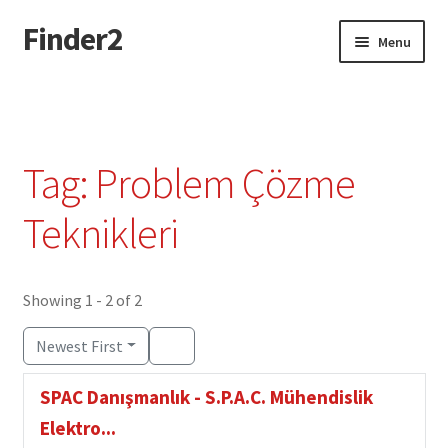
Finder2
Skip
Skip
Menu
to
to
navigation
content
Home
Add Listing
Tag: Problem Çözme
Dashboard
Teknikleri
Directory
Showing 1 - 2 of 2
Login or Register
Newest First
Privacy Policy
SPAC Danışmanlık - S.P.A.C. Mühendislik
Elektro...