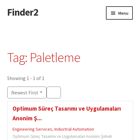
Finder2
Skip
Skip
Menu
to
to
navigation
content
Home
Add Listing
Tag: Paletleme
Dashboard
Directory
Showing 1 - 1 of 1
Newest First
Login or Register
Optimum Süreç Tasarımı ve Uygulamaları
Privacy Policy
Anonim Ş...
Engineering Services
,
Industrial Automation
Optimum Süreç Tasarımı ve Uygulamaları Anonim Şirketi