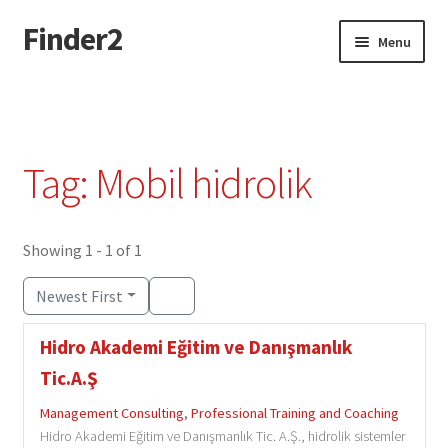
Finder2
Skip
Skip
Menu
to
to
navigation
content
Home
Add Listing
Tag: Mobil hidrolik
Dashboard
Directory
Showing 1 - 1 of 1
Newest First
Login or Register
Hidro Akademi Eğitim ve Danışmanlık
Privacy Policy
Tic.A.Ş
Management Consulting
,
Professional Training and Coaching
Hidro Akademi Eğitim ve Danışmanlık Tic. A.Ş., hidrolik sistemler