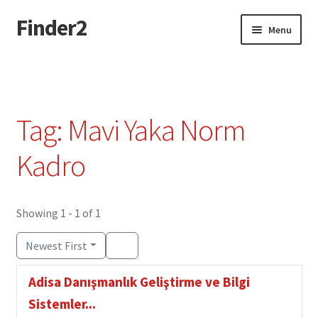
Finder2
Skip
Skip
Menu
to
to
navigation
content
Home
Add Listing
Tag: Mavi Yaka Norm
Dashboard
Kadro
Directory
Showing 1 - 1 of 1
Login or Register
Newest First
Privacy Policy
Adisa Danışmanlık Geliştirme ve Bilgi
Sistemler...