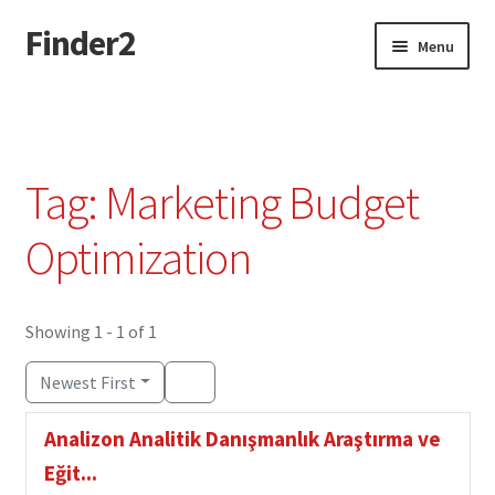
Finder2
Skip
Skip
Menu
to
to
navigation
content
Home
Add Listing
Tag: Marketing Budget
Dashboard
Optimization
Directory
Showing 1 - 1 of 1
Login or Register
Newest First
Privacy Policy
Analizon Analitik Danışmanlık Araştırma ve
Eğit...