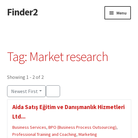
Finder2
Skip
Skip
Menu
to
to
navigation
content
Home
Add Listing
Tag: Market research
Dashboard
Directory
Showing 1 - 2 of 2
Newest First
Login or Register
Aida Satış Eğitim ve Danışmanlık Hizmetleri
Privacy Policy
Ltd...
Business Services
,
BPO (Business Process Outsourcing)
,
Professional Training and Coaching
,
Marketing