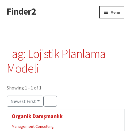
Finder2
Skip
Skip
Menu
to
to
navigation
content
Home
Add Listing
Tag: Lojistik Planlama
Dashboard
Modeli
Directory
Showing 1 - 1 of 1
Login or Register
Newest First
Privacy Policy
Organik Danışmanlık
Management Consulting