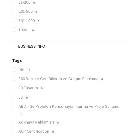
51-200
0
201-500
0
501-1000
0
1000+
0
BUSINESS INFO
Tags
.Net
0
360 Derece Geri Bildirim ve Gelişim Planlama
0
3D Tasarım
0
5S
0
AB Ar-Ge Projeleri Konsorsiyum Kurma ve Proje Sunumu
0
Açıkhava Reklamları
0
ACP Certification
0