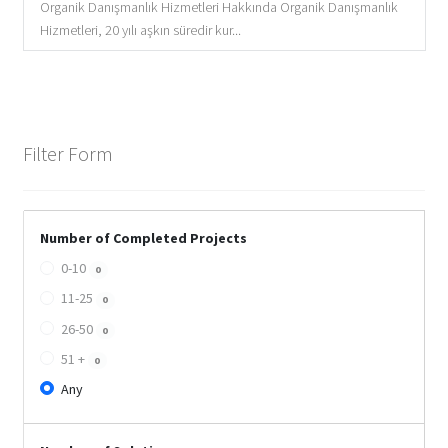
Organik Danışmanlık Hizmetleri Hakkında Organik Danışmanlık
Hizmetleri, 20 yılı aşkın süredir kur...
Filter Form
Number of Completed Projects
0-10
0
11-25
0
26-50
0
51 +
0
Any