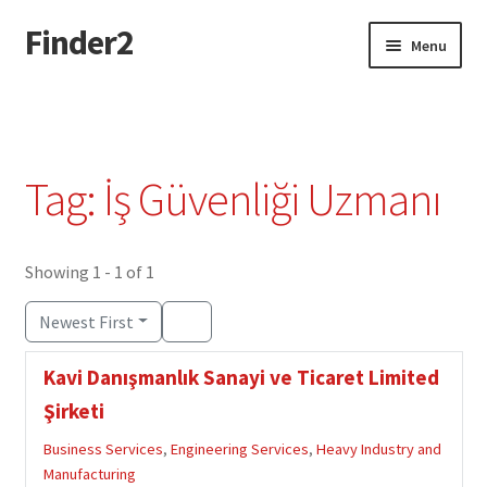
Finder2
Skip
Skip
Menu
to
to
navigation
content
Home
Add Listing
Tag: İş Güvenliği Uzmanı
Dashboard
Directory
Showing 1 - 1 of 1
Newest First
Login or Register
Kavi Danışmanlık Sanayi ve Ticaret Limited
Privacy Policy
Şirketi
Business Services
,
Engineering Services
,
Heavy Industry and
Manufacturing