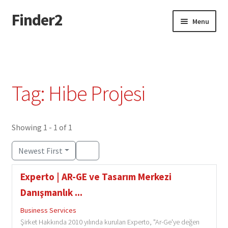
Finder2
Skip
Skip
Menu
to
to
navigation
content
Home
Add Listing
Tag: Hibe Projesi
Dashboard
Directory
Showing 1 - 1 of 1
Newest First
Login or Register
Experto | AR-GE ve Tasarım Merkezi
Privacy Policy
Danışmanlık ...
Business Services
Şirket Hakkında 2010 yılında kurulan Experto, "Ar-Ge'ye değen