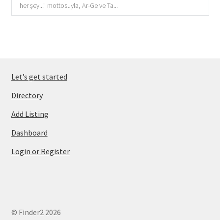
her şey..." mottosuyla, Ar-Ge ve Ta...
Let’s get started
Directory
Add Listing
Dashboard
Login or Register
© Finder2 2026