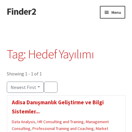
Finder2
Skip
Skip
Menu
to
to
navigation
content
Home
Add Listing
Tag: Hedef Yayılımı
Dashboard
Directory
Showing 1 - 1 of 1
Newest First
Login or Register
Adisa Danışmanlık Geliştirme ve Bilgi
Privacy Policy
Sistemler...
Data Analysis
,
HR Consulting and Training
,
Management
Consulting
,
Professional Training and Coaching
,
Market