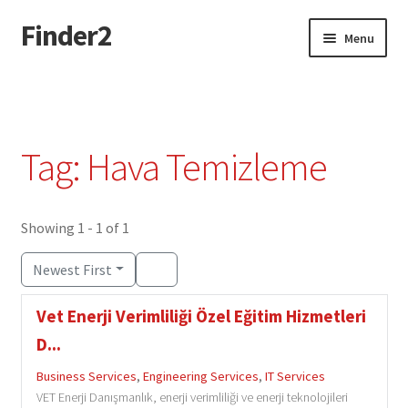
Finder2
Skip
Skip
Menu
to
to
navigation
content
Home
Add Listing
Tag: Hava Temizleme
Dashboard
Directory
Showing 1 - 1 of 1
Newest First
Login or Register
Vet Enerji Verimliliği Özel Eğitim Hizmetleri
Privacy Policy
D...
Business Services
,
Engineering Services
,
IT Services
VET Enerji Danışmanlık, enerji verimliliği ve enerji teknolojileri