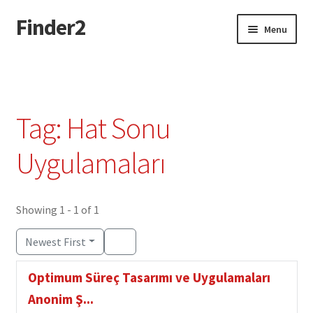
Finder2
Skip
Skip
Menu
to
to
navigation
content
Home
Add Listing
Tag: Hat Sonu
Dashboard
Uygulamaları
Directory
Showing 1 - 1 of 1
Login or Register
Newest First
Privacy Policy
Optimum Süreç Tasarımı ve Uygulamaları
Anonim Ş...