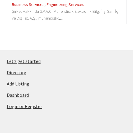
Business Services
,
Engineering Services
Şirket Hakkında S.P.A.C. Mühendislik Elektronik Bilg. İnş. San. İç
ve Dış Tic. A.Ş., mühendislik,...
Let’s get started
Directory
Add Listing
Dashboard
Login or Register