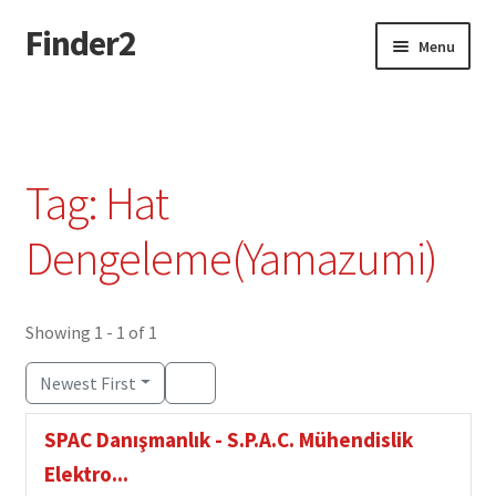
Finder2
Skip
Skip
Menu
to
to
navigation
content
Home
Add Listing
Tag: Hat
Dashboard
Dengeleme(Yamazumi)
Directory
Showing 1 - 1 of 1
Login or Register
Newest First
Privacy Policy
SPAC Danışmanlık - S.P.A.C. Mühendislik
Elektro...