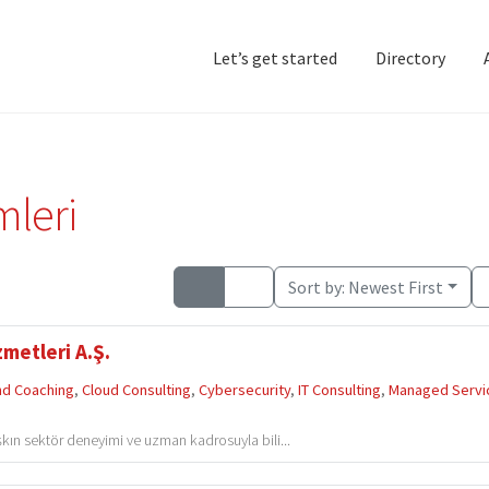
Let’s get started
Directory
Home
Add Listing
D
mleri
Sort by:
Newest First
metleri A.Ş.
and Coaching
,
Cloud Consulting
,
Cybersecurity
,
IT Consulting
,
Managed Servi
şkın sektör deneyimi ve uzman kadrosuyla bili...