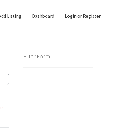
Add Listing
Dashboard
Login or Register
ashboard
Directory
Login or Register
Privacy Policy
Filter Form
ce