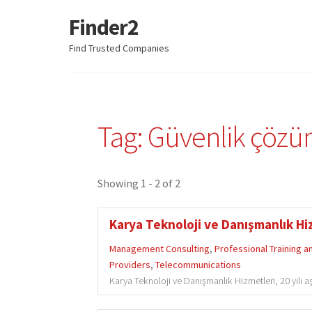
Finder2
Skip
Skip
to
to
Find Trusted Companies
navigation
content
Tag: Güvenlik çözü
Showing 1 - 2 of 2
Karya Teknoloji ve Danışmanlık Hiz
Management Consulting
,
Professional Training 
Providers
,
Telecommunications
Karya Teknoloji ve Danışmanlık Hizmetleri, 20 yılı a