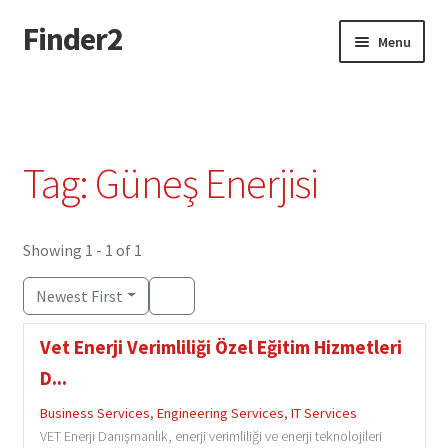
Finder2
Skip
Skip
Menu
to
to
navigation
content
Home
Add Listing
Tag: Güneş Enerjisi
Dashboard
Directory
Showing 1 - 1 of 1
Newest First
Login or Register
Vet Enerji Verimliliği Özel Eğitim Hizmetleri
Privacy Policy
D...
Business Services
,
Engineering Services
,
IT Services
VET Enerji Danışmanlık, enerji verimliliği ve enerji teknolojileri