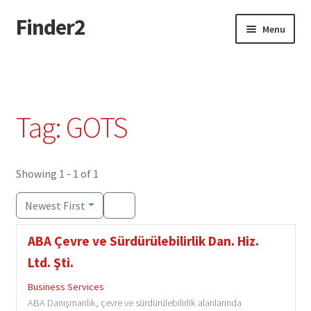
Finder2
Skip
Skip
Menu
to
to
navigation
content
Home
Add Listing
Tag: GOTS
Dashboard
Directory
Showing 1 - 1 of 1
Newest First
Login or Register
ABA Çevre ve Sürdürülebilirlik Dan. Hiz.
Privacy Policy
Ltd. Şti.
Business Services
ABA Danışmanlık, çevre ve sürdürülebilirlik alanlarında