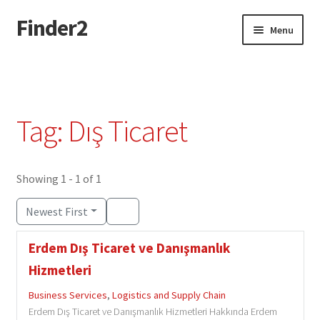
Finder2
Skip
Skip
Menu
to
to
navigation
content
Home
Add Listing
Tag: Dış Ticaret
Dashboard
Directory
Showing 1 - 1 of 1
Newest First
Login or Register
Erdem Dış Ticaret ve Danışmanlık
Privacy Policy
Hizmetleri
Business Services
,
Logistics and Supply Chain
Erdem Dış Ticaret ve Danışmanlık Hizmetleri Hakkında Erdem