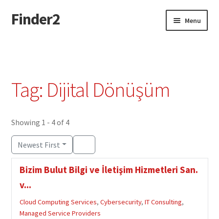
Finder2
Skip
Skip
Menu
to
to
navigation
content
Home
Add Listing
Tag: Dijital Dönüşüm
Dashboard
Directory
Showing 1 - 4 of 4
Newest First
Login or Register
Bizim Bulut Bilgi ve İletişim Hizmetleri San.
Privacy Policy
v...
Cloud Computing Services
,
Cybersecurity
,
IT Consulting
,
Managed Service Providers