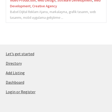
Video Production
,
Web Design
,
Software Development
,
Web
Development
,
Creative Agency
Babel Dijital Reklam Ajansı, markalaşma, grafik tasarım, web
tasarımı, mobil uygulama geliştirme ...
Let’s get started
Directory
Add Listing
Dashboard
Login or Register