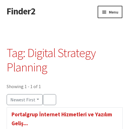
Finder2
Skip
Skip
Menu
to
to
navigation
content
Home
Add Listing
Tag: Digital Strategy
Dashboard
Planning
Directory
Showing 1 - 1 of 1
Login or Register
Newest First
Privacy Policy
Portalgrup İnternet Hizmetleri ve Yazılım
Geliş...