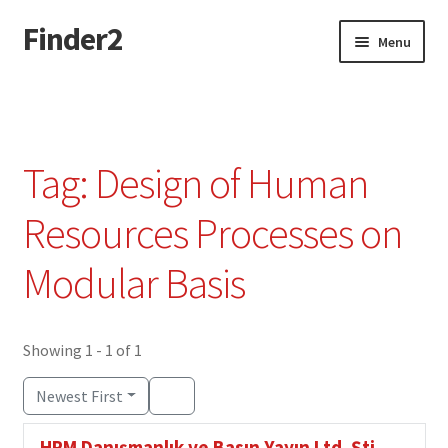
Finder2
Skip
Skip
Menu
to
to
navigation
content
Home
Add Listing
Tag: Design of Human
Dashboard
Resources Processes on
Directory
Modular Basis
Login or Register
Showing 1 - 1 of 1
Privacy Policy
Newest First
HRM Danışmanlık ve Basın Yayın Ltd. Şti.