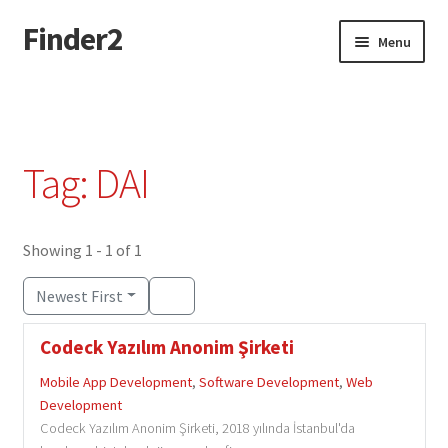
Finder2
Skip
Skip
Menu
to
to
navigation
content
Home
Add Listing
Tag: DAI
Dashboard
Directory
Showing 1 - 1 of 1
Newest First
Login or Register
Codeck Yazılım Anonim Şirketi
Privacy Policy
Mobile App Development
,
Software Development
,
Web
Development
Codeck Yazılım Anonim Şirketi, 2018 yılında İstanbul'da