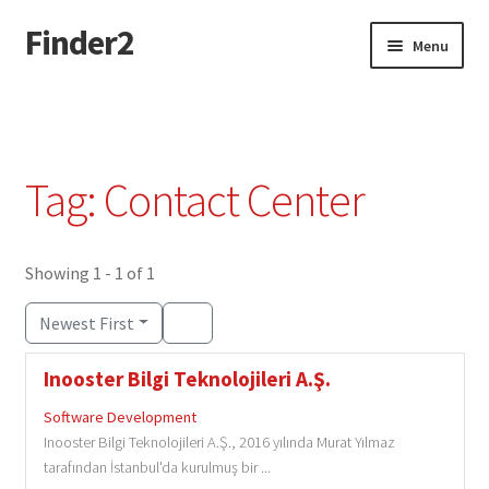
Finder2
Skip
Skip
Menu
to
to
navigation
content
Home
Add Listing
Tag: Contact Center
Dashboard
Directory
Showing 1 - 1 of 1
Newest First
Login or Register
Inooster Bilgi Teknolojileri A.Ş.
Privacy Policy
Software Development
Inooster Bilgi Teknolojileri A.Ş., 2016 yılında Murat Yılmaz
tarafından İstanbul'da kurulmuş bir ...