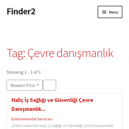
Finder2
Skip
Skip
Menu
to
to
navigation
content
Home
Add Listing
Tag: Çevre danışmanlık
Dashboard
Directory
Showing 1 - 1 of 1
Newest First
Login or Register
Haliç İş Sağlığı ve Güvenliği Çevre
Privacy Policy
Danışmanlık...
Environmental Services
Şirket Hakkında Haliç İş Sağlığı ve Güvenliği Çevre Danışmanlık