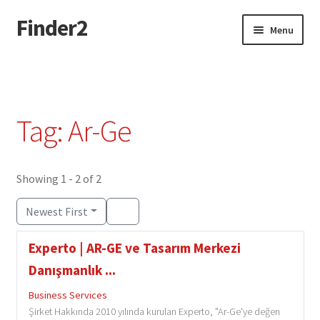
Finder2
Skip
Skip
Menu
to
to
navigation
content
Home
Add Listing
Tag: Ar-Ge
Dashboard
Directory
Showing 1 - 2 of 2
Newest First
Login or Register
Experto | AR-GE ve Tasarım Merkezi
Privacy Policy
Danışmanlık ...
Business Services
Şirket Hakkında 2010 yılında kurulan Experto, "Ar-Ge'ye değen