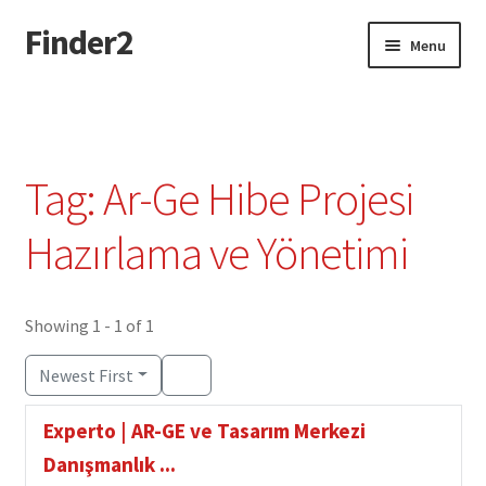
Finder2
Skip
Skip
Menu
to
to
navigation
content
Home
Add Listing
Tag: Ar-Ge Hibe Projesi
Dashboard
Hazırlama ve Yönetimi
Directory
Showing 1 - 1 of 1
Login or Register
Newest First
Privacy Policy
Experto | AR-GE ve Tasarım Merkezi
Danışmanlık ...