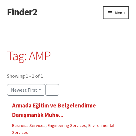
Finder2
Skip
Skip
Menu
to
to
navigation
content
Home
Add Listing
Tag: AMP
Dashboard
Directory
Showing 1 - 1 of 1
Newest First
Login or Register
Armada Eğitim ve Belgelendirme
Privacy Policy
Danışmanlık Mühe...
Business Services
,
Engineering Services
,
Environmental
Services