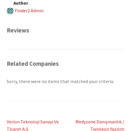
Author
Finder2 Admin
Reviews
Related Companies
Sorry, there were no items that matched your criteria.
Post
Previous
Next
Verion Teknoloji Sanayi Ve
Medyzone Danışmanlık /
post:
post:
Ticaret A.Ş
Twinleon Yazılım