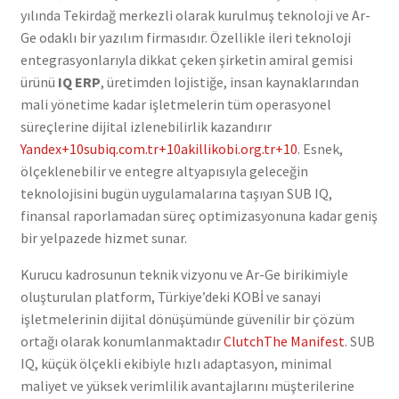
yılında Tekirdağ merkezli olarak kurulmuş teknoloji ve Ar-
Ge odaklı bir yazılım firmasıdır. Özellikle ileri teknoloji
entegrasyonlarıyla dikkat çeken şirketin amiral gemisi
ürünü
IQ ERP
, üretimden lojistiğe, insan kaynaklarından
mali yönetime kadar işletmelerin tüm operasyonel
süreçlerine dijital izlenebilirlik kazandırır
Yandex
+10
subiq.com.tr
+10
akillikobi.org.tr
+10
.
Esnek,
ölçeklenebilir ve entegre altyapısıyla geleceğin
teknolojisini bugün uygulamalarına taşıyan SUB IQ,
finansal raporlamadan süreç optimizasyonuna kadar geniş
bir yelpazede hizmet sunar.
Kurucu kadrosunun teknik vizyonu ve Ar-Ge birikimiyle
oluşturulan platform, Türkiye’deki KOBİ ve sanayi
işletmelerinin dijital dönüşümünde güvenilir bir çözüm
ortağı olarak konumlanmaktadır
Clutch
The Manifest
.
SUB
IQ, küçük ölçekli ekibiyle hızlı adaptasyon, minimal
maliyet ve yüksek verimlilik avantajlarını müşterilerine