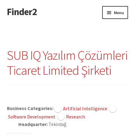
Finder2
Skip
Skip
Menu
to
to
navigation
content
Home
Add Listing
SUB IQ Yazılım Çözümleri
Dashboard
Ticaret Limited Şirketi
Directory
Login or Register
Claimed
Privacy Policy
Business Categories:
Artificial Intelligence
Software Development
Research
Headquarter:
Tekirdağ