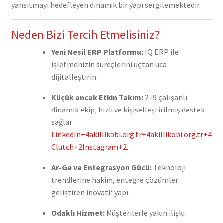
yansıtmayı hedefleyen dinamik bir yapı sergilemektedir.
Neden Bizi Tercih Etmelisiniz?
Yeni Nesil ERP Platformu:
IQ ERP ile
işletmenizin süreçlerini uçtan uca
dijitalleştirin.
Küçük ancak Etkin Takım:
2–9 çalışanlı
dinamik ekip, hızlı ve kişiselleştirilmiş destek
sağlar
LinkedIn
+4
akillikobi.org.tr
+4
akillikobi.org.tr
+4
Clutch
+2
Instagram
+2
.
Ar-Ge ve Entegrasyon Gücü:
Teknoloji
trendlerine hakim, entegre çözümler
geliştiren inovatif yapı.
Odaklı Hizmet:
Müşterilerle yakın ilişki