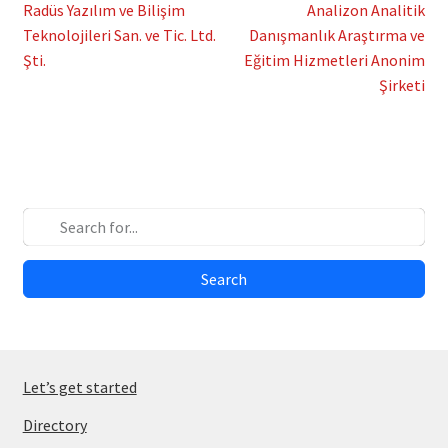
Post
Previous
Next
Radüs Yazılım ve Bilişim
Analizon Analitik
post:
post:
Teknolojileri San. ve Tic. Ltd.
Danışmanlık Araştırma ve
navigation
Şti.
Eğitim Hizmetleri Anonim
Şirketi
Search
Let’s get started
Directory