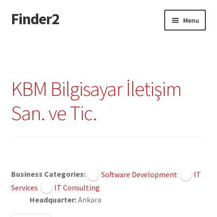
Finder2
Skip
Skip
Menu
to
to
navigation
content
Home
Add Listing
KBM Bilgisayar İletişim
Dashboard
San. ve Tic.
Directory
Login or Register
Claimed
Privacy Policy
Business Categories:
Software Development
IT
Services
IT Consulting
Headquarter:
Ankara