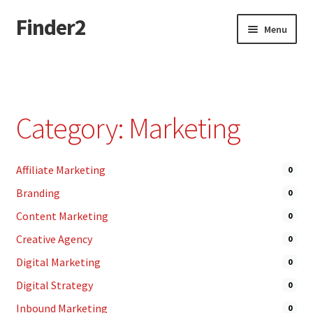
Finder2
Skip
Skip
Menu
to
to
navigation
content
Home
Add Listing
Category: Marketing
Dashboard
Affiliate Marketing
0
Directory
Branding
0
Login or Register
Content Marketing
0
Creative Agency
0
Privacy Policy
Digital Marketing
0
Digital Strategy
0
Inbound Marketing
0