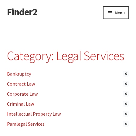
Finder2
Skip
Skip
Menu
to
to
navigation
content
Home
Add Listing
Category: Legal Services
Dashboard
Bankruptcy
0
Directory
Contract Law
0
Login or Register
Corporate Law
0
Criminal Law
0
Privacy Policy
Intellectual Property Law
0
Paralegal Services
0