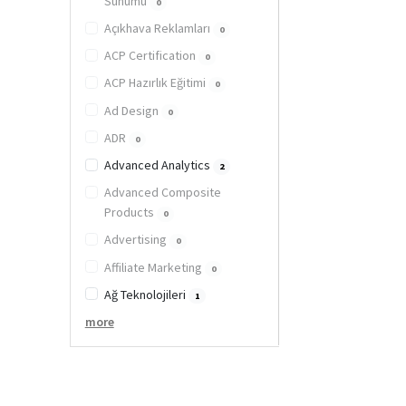
Sunumu
0
Açıkhava Reklamları
0
ACP Certification
0
ACP Hazırlık Eğitimi
0
Ad Design
0
ADR
0
Advanced Analytics
2
Advanced Composite
Products
0
Advertising
0
Affiliate Marketing
0
Ağ Teknolojileri
1
more