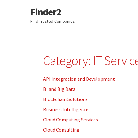
Finder2
Skip
Skip
to
to
Find Trusted Companies
navigation
content
Category: IT Servic
API Integration and Development
BI and Big Data
Blockchain Solutions
Business Intelligence
Cloud Computing Services
Cloud Consulting