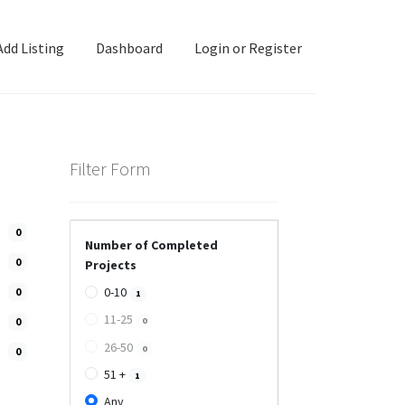
Add Listing
Dashboard
Login or Register
ashboard
Directory
Login or Register
Privacy Policy
Filter Form
0
Number of Completed
0
Projects
0-10
0
1
11-25
0
0
26-50
0
0
51 +
1
Any