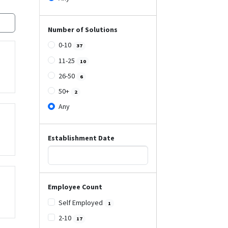
Number of Solutions
0-10
37
11-25
10
26-50
6
50+
2
Any
Establishment Date
Employee Count
Self Employed
1
2-10
17