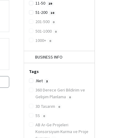
11-50
29
51-200
10
201-500
0
501-1000
0
1000+
0
BUSINESS INFO
Tags
.Net
2
360 Derece Geri Bildirim ve
Gelişim Planlama
0
3D Tasarım
0
5S
0
AB Ar-Ge Projeleri
Konsorsiyum Kurma ve Proje