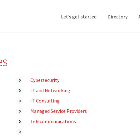
Let’s get started
Directory
Home
Add Listing
D
es
Cybersecurity
0
IT and Networking
0
IT Consulting
0
Managed Service Providers
0
Telecommunications
0
0