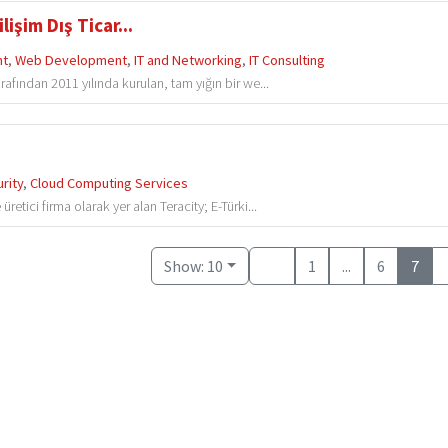
şim Dış Ticar...
nt
,
Web Development
,
IT and Networking
,
IT Consulting
afından 2011 yılında kurulan, tam yığın bir we...
rity
,
Cloud Computing Services
tici firma olarak yer alan Teracity; E-Türki...
Show: 10
1
...
6
7