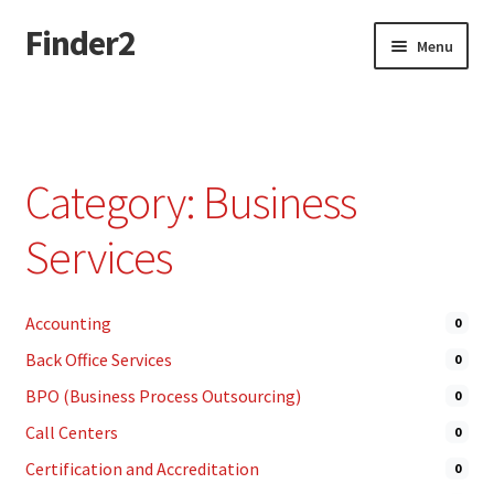
Finder2
Skip
Skip
Menu
to
to
navigation
content
Home
Add Listing
Category: Business
Dashboard
Services
Directory
Accounting
0
Login or Register
Back Office Services
0
Privacy Policy
BPO (Business Process Outsourcing)
0
Call Centers
0
Certification and Accreditation
0