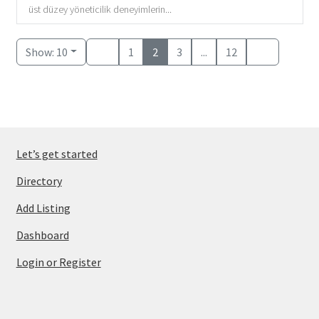
üst düzey yöneticilik deneyimlerin...
Show: 10
1
2
3
...
12
Let’s get started
Directory
Add Listing
Dashboard
Login or Register