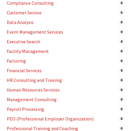
Compliance Consulting
0
Customer Service
0
Data Analysis
0
Event Management Services
0
Executive Search
0
Facility Management
0
Factoring
0
Financial Services
0
HR Consulting and Training
0
Human Resources Services
0
Management Consulting
0
Payroll Processing
0
PEO (Professional Employer Organization)
0
Professional Training and Coaching
0