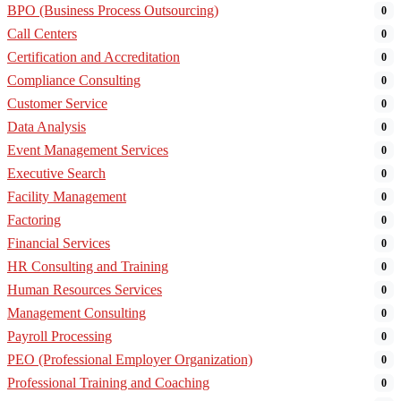
BPO (Business Process Outsourcing)
0
Call Centers
0
Certification and Accreditation
0
Compliance Consulting
0
Customer Service
0
Data Analysis
0
Event Management Services
0
Executive Search
0
Facility Management
0
Factoring
0
Financial Services
0
HR Consulting and Training
0
Human Resources Services
0
Management Consulting
0
Payroll Processing
0
PEO (Professional Employer Organization)
0
Professional Training and Coaching
0