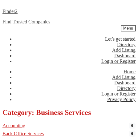
Skip
Skip
Finder2
to
to
Find Trusted Companies
navigation
content
Menu
Let’s get started
Directory
Add Listing
Dashboard
Login or Register
Home
Add Listing
Dashboard
Directory
Login or Register
Privacy Policy
Category: Business Services
Accounting
0
Back Office Services
0