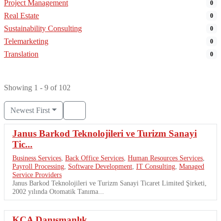
Project Management
0
Real Estate
0
Sustainability Consulting
0
Telemarketing
0
Translation
0
Showing 1 - 9 of 102
Newest First
Janus Barkod Teknolojileri ve Turizm Sanayi
Tic...
Business Services
,
Back Office Services
,
Human Resources Services
,
Payroll Processing
,
Software Development
,
IT Consulting
,
Managed
Service Providers
Janus Barkod Teknolojileri ve Turizm Sanayi Ticaret Limited Şirketi,
2002 yılında Otomatik Tanıma...
KCA Danışmanlık